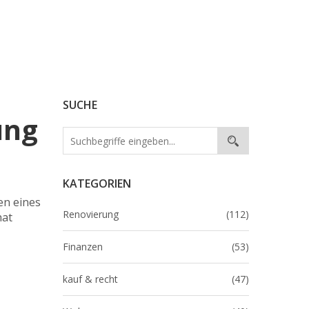
SUCHE
ung
KATEGORIEN
en eines
Renovierung
(112)
hat
Finanzen
(53)
kauf & recht
(47)