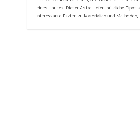
eines Hauses. Dieser Artikel liefert nützliche Tipps 
interessante Fakten zu Materialien und Methoden,
die Spalten zwischen Tür und Boden zu schließen.
Dabei werden moderne Techniken betrachtet und
praktische Ratschläge für Heimwerker gegeben.