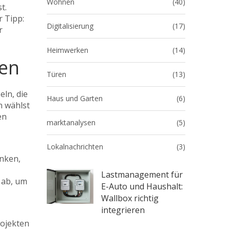
Wohnen
(40)
t.
 Tipp:
Digitalisierung
(17)
r
Heimwerken
(14)
ren
Türen
(13)
ln, die
Haus und Garten
(6)
n wählst
en
marktanalysen
(5)
Lokalnachrichten
(3)
enken,
Lastmanagement für
 ab, um
E-Auto und Haushalt:
Wallbox richtig
integrieren
rojekten