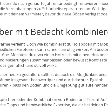
agt, dass du nach genau 10 Jahren unbedingt renovieren muss
die Vereinbarungen zu Schönheitsreparaturen an. Wichtiger
el mit deinem Vermieter, bevor du neue Böden verlegst ode
ber mit Bedacht kombinie
ärme verleiht. Doch wie kombinierst du Holzböden mit Möbe
chiedlichen Farbtönen kann schnell unruhig wirken. Am beste
töne. Möchtest du etwa einen Holztisch mit einem Holzbod
en und Maserungen zusammenpassen oder bewusst Kontraste
as gemütlich und stilvoll wirkt.
er neu zu gestalten, solltest du auch die Möglichkeit bed
Räume insgesamt hochwertiger und durchdachter. Egal ob
turen – pass den Boden und die Umgebung gut aufeinander
pflichten oder der Kombination von Böden und Türen? Auf
che Tipps und handwerkliche Expertise, die dir bei deinen P