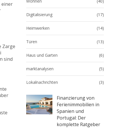
Wohnen
(40)
 einer
r
Digitalisierung
(17)
Heimwerken
(14)
Türen
(13)
e Zarge
i
Haus und Garten
(6)
n sind
marktanalysen
(5)
Lokalnachrichten
(3)
nte
uber
Finanzierung von
Ferienimmobilien in
Spanien und
uste
Portugal: Der
komplette Ratgeber