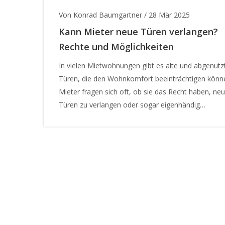
Von Konrad Baumgartner
/
28 Mär 2025
Kann Mieter neue Türen verlangen?
Rechte und Möglichkeiten
In vielen Mietwohnungen gibt es alte und abgenutz
Türen, die den Wohnkomfort beeinträchtigen könn
Mieter fragen sich oft, ob sie das Recht haben, ne
Türen zu verlangen oder sogar eigenhändig
auszutauschen. In diesem Artikel werfen wir einen B
auf die rechtlichen Grundlagen und geben praktisc
Tipps, wie Mieter mit dem Vermieter verhandeln o
selbst aktiv werden können. Egal ob Türen quietsc
klemmend sind oder einfach optisch nicht mehr ins
Gesamtbild passen – wir zeigen Ihnen die besten
Strategien.