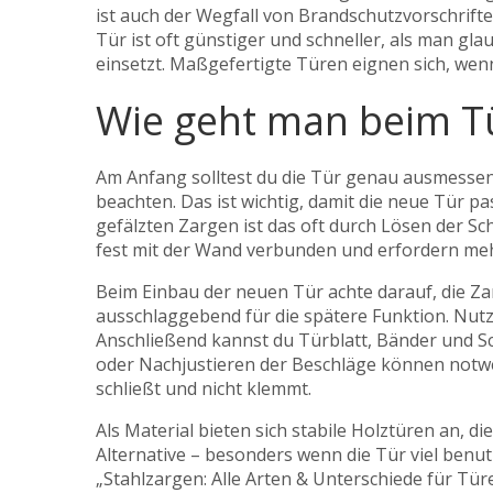
ist auch der Wegfall von Brandschutzvorschrift
Tür ist oft günstiger und schneller, als man gl
einsetzt. Maßgefertigte Türen eignen sich, wenn
Wie geht man beim T
Am Anfang solltest du die Tür genau ausmessen 
beachten. Das ist wichtig, damit die neue Tür p
gefälzten Zargen ist das oft durch Lösen der S
fest mit der Wand verbunden und erfordern me
Beim Einbau der neuen Tür achte darauf, die Zar
ausschlaggebend für die spätere Funktion. Nutz
Anschließend kannst du Türblatt, Bänder und S
oder Nachjustieren der Beschläge können notwend
schließt und nicht klemmt.
Als Material bieten sich stabile Holztüren an, di
Alternative – besonders wenn die Tür viel benut
„Stahlzargen: Alle Arten & Unterschiede für Tür