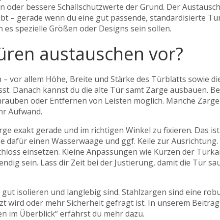
en oder bessere Schallschutzwerte der Grund. Der Austausch
aubt – gerade wenn du eine gut passende, standardisierte Tü
 es spezielle Größen oder Designs sein sollen.
üren austauschen vor?
– vor allem Höhe, Breite und Stärke des Türblatts sowie di
asst. Danach kannst du die alte Tür samt Zarge ausbauen. Be
chrauben oder Entfernen von Leisten möglich. Manche Zarge
hr Aufwand.
ge exakt gerade und im richtigen Winkel zu fixieren. Das ist
e dafür einen Wasserwaage und ggf. Keile zur Ausrichtung.
chloss einsetzen. Kleine Anpassungen wie Kürzen der Türka
ig sein. Lass dir Zeit bei der Justierung, damit die Tür sa
e gut isolieren und langlebig sind. Stahlzargen sind eine rob
zt wird oder mehr Sicherheit gefragt ist. In unserem Beitrag
en im Überblick“ erfährst du mehr dazu.