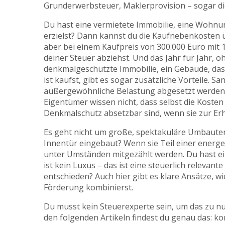
Grunderwerbsteuer, Maklerprovision – sogar di
Du hast eine
vermietete Immobilie
,
eine Wohnung
erzielst
? Dann kannst du die Kaufnebenkosten üb
aber bei einem Kaufpreis von 300.000 Euro mit 1
deiner Steuer abziehst. Und das Jahr für Jahr, 
denkmalgeschützte Immobilie
,
ein Gebäude, das
ist
kaufst, gibt es sogar zusätzliche Vorteile.
außergewöhnliche Belastung abgesetzt werden – 
Eigentümer wissen nicht, dass selbst die Koste
Denkmalschutz absetzbar sind, wenn sie zur Er
Es geht nicht um große, spektakuläre Umbauten
Innentür eingebaut? Wenn sie Teil einer energet
unter Umständen mitgezählt werden. Du hast ei
ist kein Luxus – das ist eine steuerlich releva
entschieden? Auch hier gibt es klare Ansätze, 
Förderung kombinierst.
Du musst kein Steuerexperte sein, um das zu nu
den folgenden Artikeln findest du genau das: ko