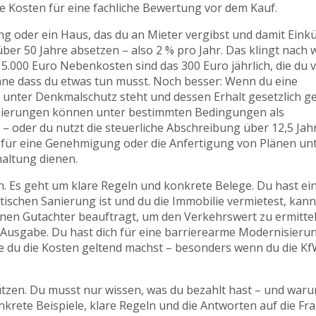
e Kosten für eine fachliche Bewertung vor dem Kauf.
 oder ein Haus, das du an Mieter vergibst und damit Eink
er 50 Jahre absetzen – also 2 % pro Jahr. Das klingt nach 
5.000 Euro Nebenkosten sind das 300 Euro jährlich, die du 
ohne dass du etwas tun musst. Noch besser: Wenn du eine
 unter Denkmalschutz steht und dessen Erhalt gesetzlich g
 Sanierungen können unter bestimmten Bedingungen als
oder du nutzt die steuerliche Abschreibung über 12,5 Jahr
n für eine Genehmigung oder die Anfertigung von Plänen un
haltung dienen.
. Es geht um klare Regeln und konkrete Belege. Du hast ei
ischen Sanierung ist und du die Immobilie vermietest, kann
nen Gutachter beauftragt, um den Verkehrswert zu ermitte
nte Ausgabe. Du hast dich für eine barrierearme Modernisieru
wie du die Kosten geltend machst – besonders wenn du die Kf
tzen. Du musst nur wissen, was du bezahlt hast – und waru
nkrete Beispiele, klare Regeln und die Antworten auf die Fra