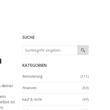
SUCHE
n
KATEGORIEN
Renovierung
(111)
 deiner
Finanzen
(53)
kein
kauf & recht
(47)
lbst ist
n,