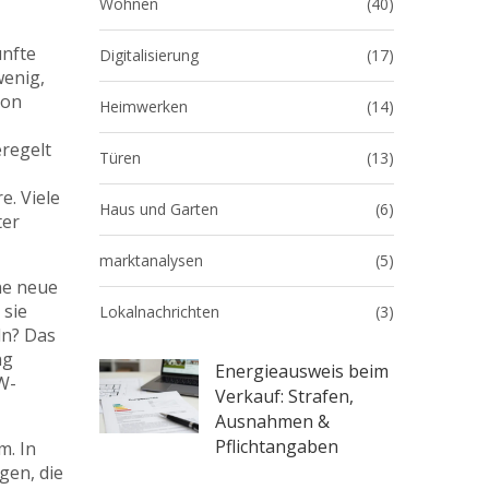
Wohnen
(40)
ünfte
Digitalisierung
(17)
wenig,
von
Heimwerken
(14)
eregelt
Türen
(13)
e. Viele
Haus und Garten
(6)
ter
marktanalysen
(5)
ne neue
 sie
Lokalnachrichten
(3)
ln? Das
ng
Energieausweis beim
W-
Verkauf: Strafen,
Ausnahmen &
Pflichtangaben
m. In
gen, die