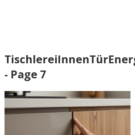
TischlereiInnenTürEner
- Page 7