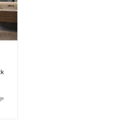
ck
ge