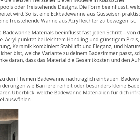
– die meisten Hersteller bieten Modelle in klassischer
ools oder freistehende Designs. Die Form beeinflusst, wel
beitet wird. So ist eine Eckbadewanne aus Gusseisen praktisc
eine freistehende Wanne aus Acryl leichter zu bewegen ist.
 Badewanne Materials beeinflusst fast jeden Schritt – von 
e. Acryl punktet bei leichtem Handling und günstigem Preis,
ng, Keramik kombiniert Stabilität und Eleganz, und Naturs
sicher bist, welche Variante zu deinem Badezimmer passt, sc
enke daran, dass das Material die Gesamtkosten und den Au
pps zu den Themen Badewanne nachträglich einbauen, Badew
forderungen wie Barrierefreiheit oder besonders kleine Bad
laren Überblick, welche Badewanne Materialien für dich infr
el auswählen.