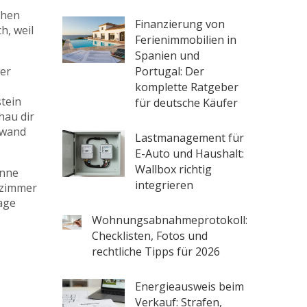
chen
Finanzierung von
h, weil
Ferienimmobilien in
Spanien und
der
Portugal: Der
komplette Ratgeber
tein
für deutsche Käufer
hau dir
fwand
Lastmanagement für
E-Auto und Haushalt:
Wallbox richtig
anne
integrieren
ezimmer
age
Wohnungsabnahmeprotokoll:
Checklisten, Fotos und
rechtliche Tipps für 2026
Energieausweis beim
Verkauf: Strafen,