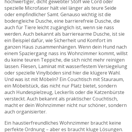
hochwertiger, dicht gewebter Stoff wie Cord oder
spezielle Microfaser hält viel länger als teure Seide
oder empfindlicher Samt. Genauso wichtig ist die
bodengleiche Dusche
,
eine barrierefreie Dusche, die
auch für Tiere leicht zugänglich ist, wenn sie nass
werden
. Auch bekannt als
barrierearme Dusche
, ist sie
ein Beispiel dafür, wie Sicherheit und Komfort im
ganzen Haus zusammenhängen.
Wenn dein Hund nach
einem Spaziergang nass ins Wohnzimmer kommt, willst
du keine teuren Teppiche, die sich nicht mehr reinigen
lassen. Fliesen, Laminat mit wasserfestem Versiegelung
oder spezielle Vinylböden sind hier die klügere Wahl.
Und was ist mit Möbeln? Ein
Couchtisch mit Stauraum
,
ein Möbelstück, das nicht nur Platz bietet, sondern
auch Hundespielzeug, Leckerlis oder die Katzenbürste
versteckt
. Auch bekannt als
praktischer Couchtisch
,
macht er dein Wohnzimmer nicht nur schöner, sondern
auch organisierter.
Ein haustierfreundliches Wohnzimmer braucht keine
perfekte Ordnung – aber es braucht kluge Lösungen.