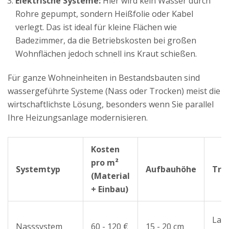
Elektrische Systeme:
Hier wird kein Wasser durch
Rohre gepumpt, sondern Heißfolie oder Kabel
verlegt. Das ist ideal für kleine Flächen wie
Badezimmer, da die Betriebskosten bei großen
Wohnflächen jedoch schnell ins Kraut schießen.
Für ganze Wohneinheiten in Bestandsbauten sind
wassergeführte Systeme (Nass oder Trocken) meist die
wirtschaftlichste Lösung, besonders wenn Sie parallel
Ihre Heizungsanlage modernisieren.
Kosten
pro m²
Systemtyp
Aufbauhöhe
Tro
(Material
+ Einbau)
Lan
Nasssystem
60 - 120 €
15 - 20 cm