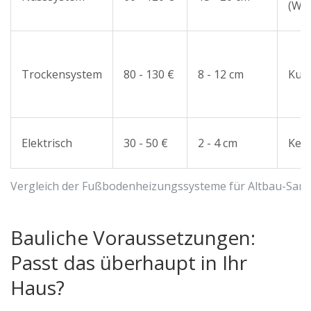
(Wo
Trockensystem
80 - 130 €
8 - 12 cm
Kurz
Elektrisch
30 - 50 €
2 - 4 cm
Kei
Vergleich der Fußbodenheizungssysteme für Altbau-San
Bauliche Voraussetzungen:
Passt das überhaupt in Ihr
Haus?