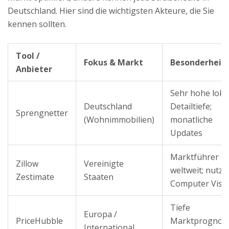
Deutschland. Hier sind die wichtigsten Akteure, die Sie
kennen sollten.
Tool /
Fokus & Markt
Besonderheit
Anbieter
Sehr hohe loka
Deutschland
Detailtiefe;
Sprengnetter
(Wohnimmobilien)
monatliche
Updates
Marktführer
Zillow
Vereinigte
weltweit; nutzt
Zestimate
Staaten
Computer Visi
Tiefe
Europa /
PriceHubble
Marktprognos
International