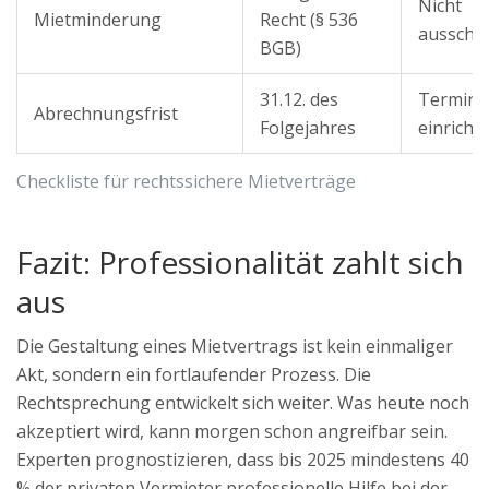
Nicht
Mietminderung
Recht (§ 536
ausschl
BGB)
31.12. des
Termink
Abrechnungsfrist
Folgejahres
einricht
Checkliste für rechtssichere Mietverträge
Fazit: Professionalität zahlt sich
aus
Die Gestaltung eines Mietvertrags ist kein einmaliger
Akt, sondern ein fortlaufender Prozess. Die
Rechtsprechung entwickelt sich weiter. Was heute noch
akzeptiert wird, kann morgen schon angreifbar sein.
Experten prognostizieren, dass bis 2025 mindestens 40
% der privaten Vermieter professionelle Hilfe bei der