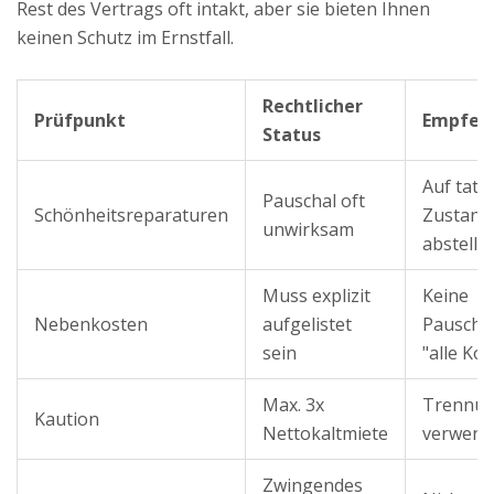
Rest des Vertrags oft intakt, aber sie bieten Ihnen
keinen Schutz im Ernstfall.
Rechtlicher
Prüfpunkt
Empfeh
Status
Auf tats
Pauschal oft
Schönheitsreparaturen
Zustand
unwirksam
abstelle
Muss explizit
Keine
Nebenkosten
aufgelistet
Pauscha
sein
"alle Ko
Max. 3x
Trennun
Kaution
Nettokaltmiete
verwend
Zwingendes