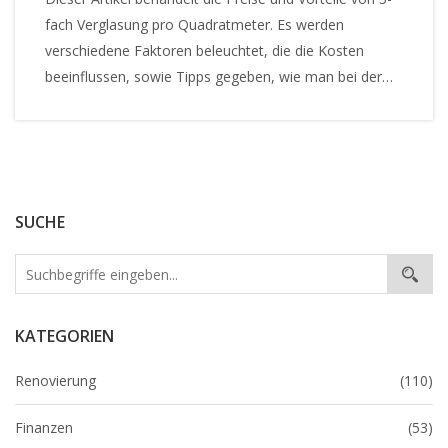
fach Verglasung pro Quadratmeter. Es werden
verschiedene Faktoren beleuchtet, die die Kosten
beeinflussen, sowie Tipps gegeben, wie man bei der
Auswahl und dem Einbau von 3-fach verglasten
Fenstern Geld sparen kann. Leser erfahren die
wichtigsten Eigenschaften von 3-fach Verglasung und
wie sie zur Energieeffizienz beitragen kann.
SUCHE
KATEGORIEN
Renovierung
(110)
Finanzen
(53)