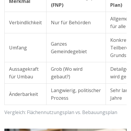
Merkmal
(FNP)
Plan)
Allgemein
Verbindlichkeit
Nur für Behörden
für alle
Konkrete
Ganzes
Umfang
Teilberei
Gemeindegebiet
Grundstü
Aussagekraft
Grob (Wo wird
Detailge
für Umbau
gebaut?)
wird geba
Langwierig, politischer
Sehr lang
Änderbarkeit
Prozess
Jahre
Vergleich: Flächennutzungsplan vs. Bebauungsplan