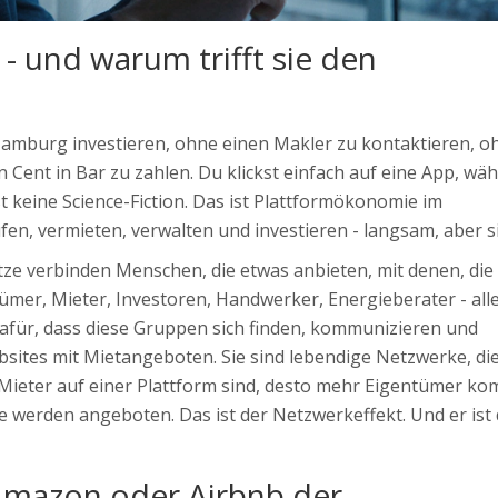
- und warum trifft sie den
 Hamburg investieren, ohne einen Makler zu kontaktieren, o
Cent in Bar zu zahlen. Du klickst einfach auf eine App, wähl
ist keine Science-Fiction. Das ist Plattformökonomie im
fen, vermieten, verwalten und investieren - langsam, aber s
ze verbinden Menschen, die etwas anbieten, mit denen, die
ümer, Mieter, Investoren, Handwerker, Energieberater - all
dafür, dass diese Gruppen sich finden, kommunizieren und
bsites mit Mietangeboten. Sie sind lebendige Netzwerke, di
Mieter auf einer Plattform sind, desto mehr Eigentümer ko
e werden angeboten. Das ist der Netzwerkeffekt. Und er ist 
Amazon oder Airbnb der