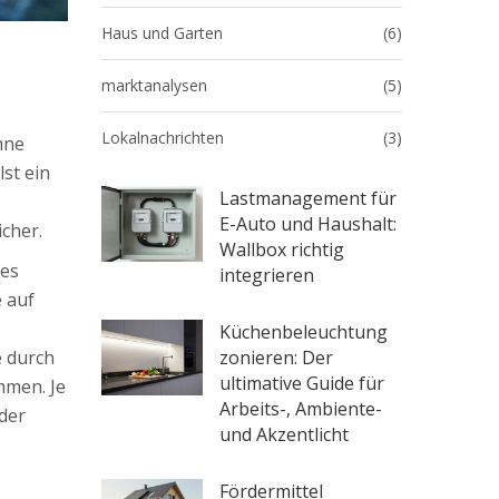
Haus und Garten
(6)
marktanalysen
(5)
Lokalnachrichten
(3)
hne
st ein
Lastmanagement für
E-Auto und Haushalt:
icher.
Wallbox richtig
 es
integrieren
e auf
Küchenbeleuchtung
zonieren: Der
e durch
ultimative Guide für
mmen. Je
Arbeits-, Ambiente-
der
und Akzentlicht
Fördermittel