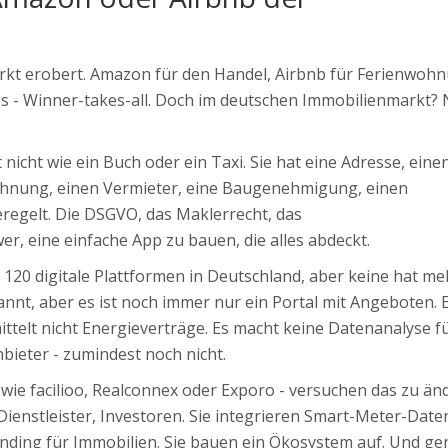
rkt erobert. Amazon für den Handel, Airbnb für Ferienwoh
es - Winner-takes-all. Doch im deutschen Immobilienmarkt?
icht wie ein Buch oder ein Taxi. Sie hat eine Adresse, eine
echnung, einen Vermieter, eine Baugenehmigung, einen
geregelt. Die DSGVO, das Maklerrecht, das
, eine einfache App zu bauen, die alles abdeckt.
 120 digitale Plattformen in Deutschland, aber keine hat me
nnt, aber es ist noch immer nur ein Portal mit Angeboten. 
ttelt nicht Energieverträge. Es macht keine Datenanalyse f
bieter - zumindest noch nicht.
 wie facilioo, Realconnex oder Exporo - versuchen das zu änd
ienstleister, Investoren. Sie integrieren Smart-Meter-Date
ding für Immobilien. Sie bauen ein Ökosystem auf. Und ge