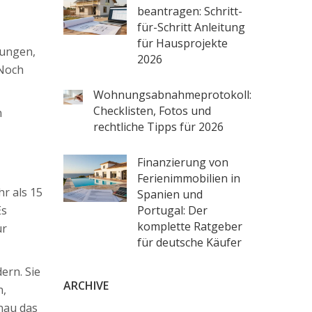
beantragen: Schritt-
für-Schritt Anleitung
für Hausprojekte
nungen,
2026
 Noch
Wohnungsabnahmeprotokoll:
Checklisten, Fotos und
n
rechtliche Tipps für 2026
Finanzierung von
Ferienimmobilien in
hr als 15
Spanien und
Portugal: Der
Es
komplette Ratgeber
ür
für deutsche Käufer
ern. Sie
ARCHIVE
n,
nau das