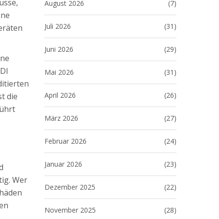
üsse,
August 2026
(7)
ine
Juli 2026
(31)
eräten
Juni 2026
(29)
ine
VDI
Mai 2026
(31)
itierten
April 2026
(26)
t die
ührt
März 2026
(27)
Februar 2026
(24)
Januar 2026
(23)
d
tig. Wer
Dezember 2025
(22)
chäden
nen
November 2025
(28)