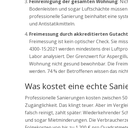
Feinreinigung der gesamten Wohnung
: Ni
Bodenleisten und sogar Luftschächte müssen g
professionelle Sanierung beinhaltet eine sys
und Antistatikmitteln.
Freimessung durch akkreditierten Gutacht
Freimessung ist kein optischer Check. Sie mis
4300-15:2021 werden mindestens drei Luftpro
Labor analysiert. Der Grenzwert für Aspergillu
Wohnung nicht gesund bewohnbar. Die Freim
werden. 74 % der Betroffenen wissen das nicht
Was kostet eine echte Sani
Professionelle Sanierungen kosten zwischen 50
Zugänglichkeit. Das klingt teuer. Aber im Vergl
falsch reinigt, zahlt später: Wiederkehrender 
und sogar Mietminderungen. Die Verbraucherze
Folgekosten von bis zu 1.200 € pro Quadratmet