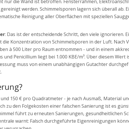
cht nur die Wand ist betroffen. Fensterrahmen, Elektroanschl
ereinigt werden. Schimmelsporen lagern sich überall ab. E
tematische Reinigung aller Oberflächen mit speziellen Saugg
er
: Das ist der entscheidende Schritt, den viele ignorieren. E
st die Konzentration von Schimmelsporen in der Luft. Nach 
ben à 500 Liter pro Raum entnommen - und in einem akkred
s und Penicillium liegt bei 1.000 KBE/m³. Über diesem Wert is
essung muss von einem unabhängigen Gutachter durchgef
.
erung?
 und 150 € pro Quadratmeter - je nach Ausmaß, Material un
eich zu den Folgekosten einer falschen Sanierung ist es güns
Schimmel führt zu erneuten Sanierungen, gesundheitlichen S
ntrale warnt: Falsch durchgeführte Eigenreinigungen kön
er verursachen.