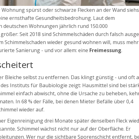
 Wohnung spürst oder schwarze Flecken an der Wand siehst,
t eine ernsthafte Gesundheitsbedrohung. Laut dem
n deutschen Wohnungen jährlich rund 150.000
rößer: Seit 2018 sind Schimmelschäden durch falsch ausge
 Schimmelschaden wieder gesund wohnen will, muss mehr 
rierte Sanierung - und vor allem: eine
Freimessung
.
cheitert
er Bleiche selbst zu entfernen. Das klingt günstig - und oft 
ie des Instituts für Baubiologie zeigt: Hausmittel sind bei stä
chimmel einfach abwischt, ohne die Ursache zu beheben, kehr
aten. In 68 % der Fälle, bei denen Mieter Befälle über 0,4
chimmel wieder auf.
iner Eigenreinigung drei Monate später denselben Fleck wied
kannte. Schimmel wächst nicht nur auf der Oberfläche. Er
leitungen. Wer nur die sichtbare Sporenschicht entfernt, 