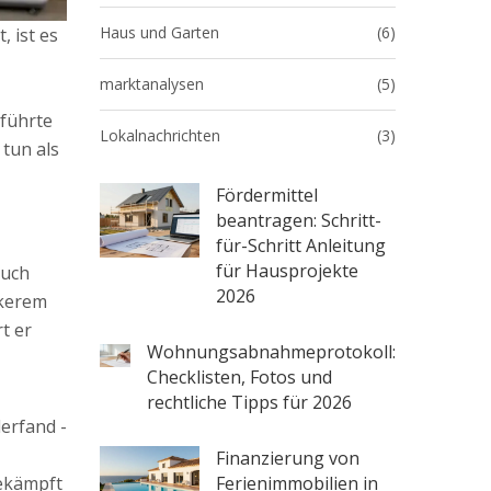
Haus und Garten
(6)
 ist es
marktanalysen
(5)
führte
Lokalnachrichten
(3)
tun als
Fördermittel
beantragen: Schritt-
für-Schritt Anleitung
für Hausprojekte
auch
2026
rkerem
t er
Wohnungsabnahmeprotokoll:
Checklisten, Fotos und
rechtliche Tipps für 2026
erfand -
Finanzierung von
Ferienimmobilien in
bekämpft