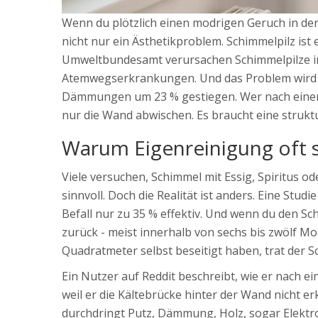
Wenn du plötzlich einen modrigen Geruch in der
nicht nur ein Ästhetikproblem. Schimmelpilz is
Umweltbundesamt verursachen Schimmelpilze i
Atemwegserkrankungen. Und das Problem wird g
Dämmungen um 23 % gestiegen. Wer nach einem
nur die Wand abwischen. Es braucht eine struktu
Warum Eigenreinigung oft s
Viele versuchen, Schimmel mit Essig, Spiritus od
sinnvoll. Doch die Realität ist anders. Eine Stud
Befall nur zu 35 % effektiv. Und wenn du den S
zurück - meist innerhalb von sechs bis zwölf Mon
Quadratmeter selbst beseitigt haben, trat der S
Ein Nutzer auf Reddit beschreibt, wie er nach e
weil er die Kältebrücke hinter der Wand nicht er
durchdringt Putz, Dämmung, Holz, sogar Elektro