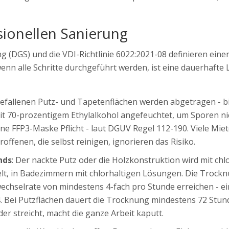
ssionellen Sanierung
 (DGS) und die VDI-Richtlinie 6022:2021-08 definieren eine
 wenn alle Schritte durchgeführt werden, ist eine dauerhafte
 befallenen Putz- und Tapetenflächen werden abgetragen - b
t 70-prozentigem Ethylalkohol angefeuchtet, um Sporen nic
 eine FFP3-Maske Pflicht - laut DGUV Regel 112-190. Viele Mie
offenen, die selbst reinigen, ignorieren das Risiko.
nds
: Der nackte Putz oder die Holzkonstruktion wird mit chl
lt, in Badezimmern mit chlorhaltigen Lösungen. Die Trockn
echselrate von mindestens 4-fach pro Stunde erreichen - e
. Bei Putzflächen dauert die Trocknung mindestens 72 Stun
er streicht, macht die ganze Arbeit kaputt.