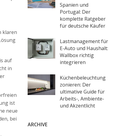
Spanien und
Portugal: Der
komplette Ratgeber
für deutsche Käufer
n klaren
 Lösung
Lastmanagement für
E-Auto und Haushalt:
Wallbox richtig
is auf
integrieren
ht in
ter
Küchenbeleuchtung
zonieren: Der
ultimative Guide für
orfreien
Arbeits-, Ambiente-
ung ist
und Akzentlicht
ine neue
den, bei
ARCHIVE