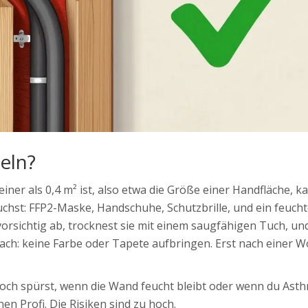
eln?
ner als 0,4 m² ist, also etwa die Größe einer Handfläche, k
uchst: FFP2-Maske, Handschuhe, Schutzbrille, und ein feuch
vorsichtig ab, trocknest sie mit einem saugfähigen Tuch, und
nach: keine Farbe oder Tapete aufbringen. Erst nach einer W
ch spürst, wenn die Wand feucht bleibt oder wenn du Asth
en Profi. Die Risiken sind zu hoch.