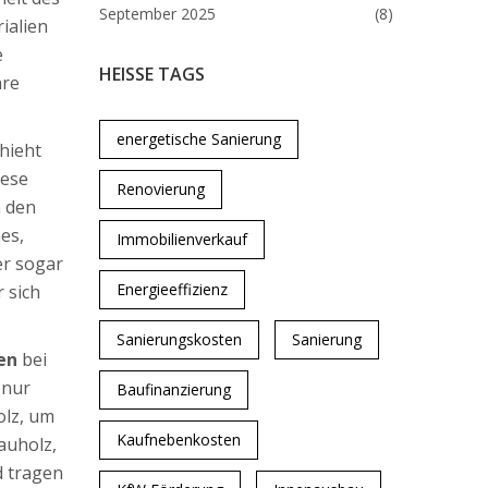
September 2025
(8)
ialien
e
HEISSE TAGS
äre
energetische Sanierung
hieht
iese
Renovierung
n den
es,
Immobilienverkauf
er sogar
Energieeffizienz
r sich
Sanierungskosten
Sanierung
en
bei
 nur
Baufinanzierung
olz, um
Kaufnebenkosten
auholz,
d tragen