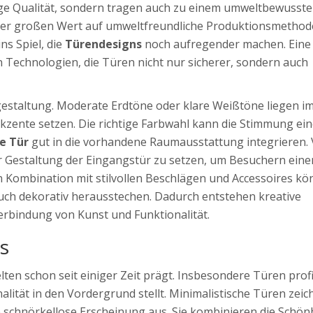
bige Qualität, sondern tragen auch zu einem umweltbewusst
aher großen Wert auf umweltfreundliche Produktionsmethod
s Spiel, die
Türendesigns
noch aufregender machen. Eine
n Technologien, die Türen nicht nur sicherer, sondern auch
gestaltung. Moderate Erdtöne oder klare Weißtöne liegen i
zente setzen. Die richtige Farbwahl kann die Stimmung ei
e Tür
gut in die vorhandene Raumausstattung integrieren. 
r Gestaltung der Eingangstür zu setzen, um Besuchern eine
In Kombination mit stilvollen Beschlägen und Accessoires k
uch dekorativ herausstechen. Dadurch entstehen kreative
rbindung von Kunst und Funktionalität.
s
ten schon seit einiger Zeit prägt. Insbesondere Türen profi
alität in den Vordergrund stellt. Minimalistische Türen zei
e schnörkellose Erscheinung aus. Sie kombinieren die Schön