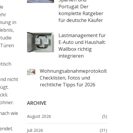
Portugal: Der
le
komplette Ratgeber
ehr
für deutsche Käufer
mmung in
lebnis,
Lastmanagement für
Studie
E-Auto und Haushalt:
 Türen
Wallbox richtig
integrieren
tisch
Wohnungsabnahmeprotokoll:
Checklisten, Fotos und
nd nicht
rechtliche Tipps für 2026
ügt.
kli.
ohner.
ARCHIVE
 nach wie
August 2026
(5)
endet.
Juli 2026
(31)