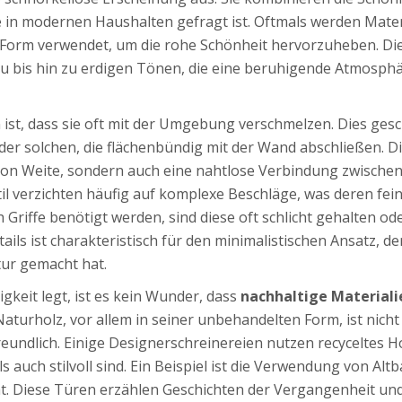
ie in modernen Haushalten gefragt ist. Oftmals werden Mater
en Form verwendet, um die rohe Schönheit hervorzuheben. Di
u bis hin zu erdigen Tönen, die eine beruhigende Atmosph
 ist, dass sie oft mit der Umgebung verschmelzen. Dies gesc
r solchen, die flächenbündig mit der Wand abschließen. D
von Weite, sondern auch eine nahtlose Verbindung zwische
il verzichten häufig auf komplexe Beschläge, was deren fein
Griffe benötigt werden, sind diese oft schlicht gehalten od
tails ist charakteristisch für den minimalistischen Ansatz, de
tur gemacht hat.
gkeit legt, ist es kein Wunder, dass
nachhaltige Materiali
urholz, vor allem in seiner unbehandelten Form, ist nicht
undlich. Einige Designerschreinereien nutzen recyceltes H
auch stilvoll sind. Ein Beispiel ist die Verwendung von Altb
ht. Diese Türen erzählen Geschichten der Vergangenheit un