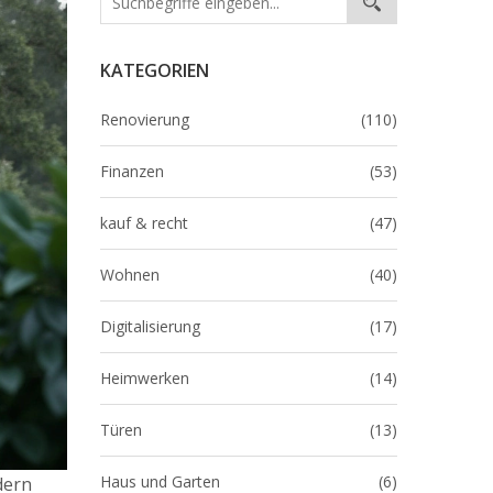
KATEGORIEN
Renovierung
(110)
Finanzen
(53)
kauf & recht
(47)
Wohnen
(40)
Digitalisierung
(17)
Heimwerken
(14)
Türen
(13)
Haus und Garten
(6)
dern