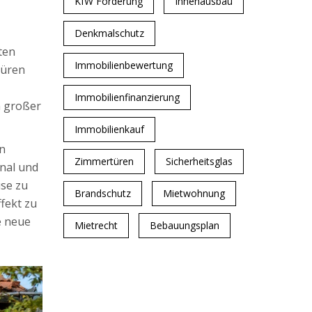
KfW Förderung
Innenausbau
Denkmalschutz
ten
Immobilienbewertung
Türen
Immobilienfinanzierung
n großer
Immobilienkauf
in
Zimmertüren
Sicherheitsglas
nal und
use zu
Brandschutz
Mietwohnung
fekt zu
e neue
Mietrecht
Bebauungsplan