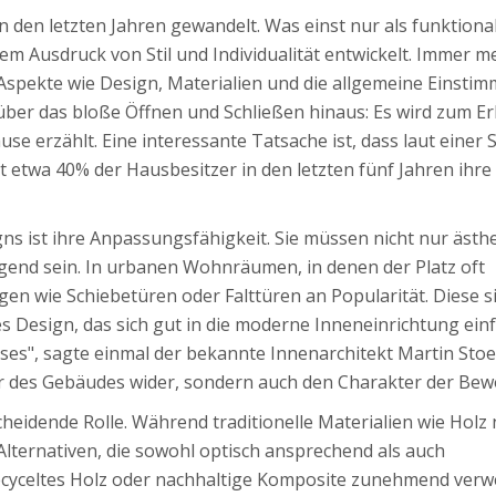
in den letzten Jahren gewandelt. Was einst nur als funktiona
em Ausdruck von Stil und Individualität entwickelt. Immer m
Aspekte wie Design, Materialien und die allgemeine Einsti
ber das bloße Öffnen und Schließen hinaus: Es wird zum Er
se erzählt. Eine interessante Tatsache ist, dass laut einer 
 etwa 40% der Hausbesitzer in den letzten fünf Jahren ihre
s ist ihre Anpassungsfähigkeit. Sie müssen nicht nur ästhe
end sein. In urbanen Wohnräumen, in denen der Platz oft
en wie Schiebetüren oder Falttüren an Popularität. Diese si
s Design, das sich gut in die moderne Inneneinrichtung einf
es", sagte einmal der bekannte Innenarchitekt Martin Stoec
tur des Gebäudes wider, sondern auch den Charakter der Bew
cheidende Rolle. Während traditionelle Materialien wie Holz
n Alternativen, die sowohl optisch ansprechend als auch
recyceltes Holz oder nachhaltige Komposite zunehmend verw