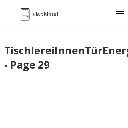
TischlereiInnenTürEner
- Page 29