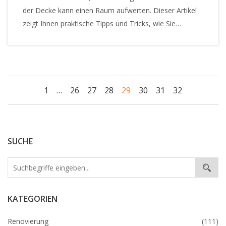
der Decke kann einen Raum aufwerten. Dieser Artikel
zeigt Ihnen praktische Tipps und Tricks, wie Sie
Girlanden sicher und einfach an der Decke befestigen
können. Entdecken Sie verschiedene Methoden, von
Klebehaken bis zu Magnetbefestigungen, um die
perfekte Dekoration zu schaffen. Lassen Sie sich von
kreativen Ideen inspirieren und erfahren Sie, wie Sie die
1
…
26
27
28
29
30
31
32
passende Girlande und Zubehör online bei Homary
finden können. Machen Sie Ihre Feier unvergesslich mit
der richtigen Wanddekoration.
SUCHE
KATEGORIEN
Renovierung
(111)