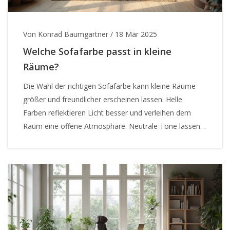
Von Konrad Baumgartner
/
18 Mär 2025
Welche Sofafarbe passt in kleine
Räume?
Die Wahl der richtigen Sofafarbe kann kleine Räume
größer und freundlicher erscheinen lassen. Helle
Farben reflektieren Licht besser und verleihen dem
Raum eine offene Atmosphäre. Neutrale Töne lassen
sich leicht mit anderen Möbelstücken kombinieren. Ein
paar einfache Änderungen können einen großen
Unterschied machen. Entdecken Sie praktische Tipps,
wie Sie die perfekte Sofafarbe für Ihren kleinen Raum
finden.