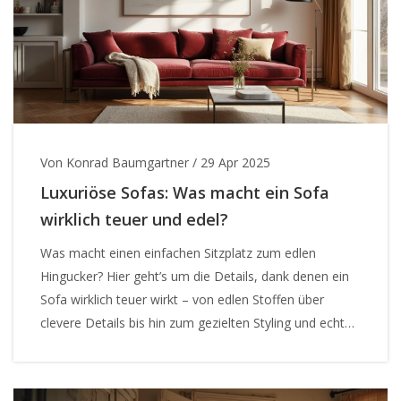
Von Konrad Baumgartner
/
29 Apr 2025
Luxuriöse Sofas: Was macht ein Sofa
wirklich teuer und edel?
Was macht einen einfachen Sitzplatz zum edlen
Hingucker? Hier geht’s um die Details, dank denen ein
Sofa wirklich teuer wirkt – von edlen Stoffen über
clevere Details bis hin zum gezielten Styling und echten
Fehltritten, die man besser vermeidet. Diese Tipps
bringen nicht nur Style, sondern auch Gefühl in dein
Wohnzimmer und beweisen: Ein luxuriöser Look ist