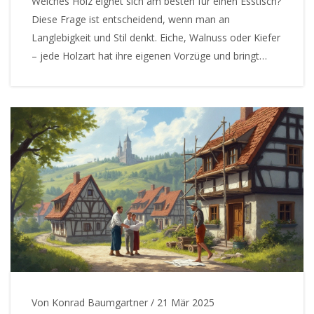
Welches Holz eignet sich am besten für einen Esstisch?
Diese Frage ist entscheidend, wenn man an
Langlebigkeit und Stil denkt. Eiche, Walnuss oder Kiefer
– jede Holzart hat ihre eigenen Vorzüge und bringt
einen bestimmten Charakter in den Raum. In diesem
Artikel werfen wir einen Blick auf die Vorteile
verschiedener Holzarten und geben praktische Tipps,
die bei der Auswahl des perfekten Esstisches helfen.
Von Konrad Baumgartner
/
21 Mär 2025