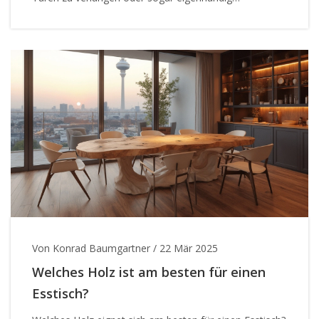
auszutauschen. In diesem Artikel werfen wir einen Blick
auf die rechtlichen Grundlagen und geben praktische
Tipps, wie Mieter mit dem Vermieter verhandeln oder
selbst aktiv werden können. Egal ob Türen quietschen,
klemmend sind oder einfach optisch nicht mehr ins
Gesamtbild passen – wir zeigen Ihnen die besten
Strategien.
Von Konrad Baumgartner
/
22 Mär 2025
Welches Holz ist am besten für einen
Esstisch?