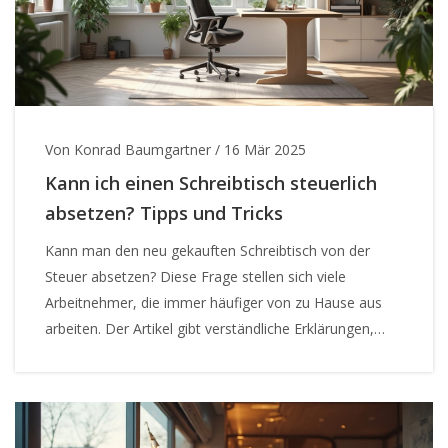
Von Konrad Baumgartner
/
16 Mär 2025
Kann ich einen Schreibtisch steuerlich
absetzen? Tipps und Tricks
Kann man den neu gekauften Schreibtisch von der
Steuer absetzen? Diese Frage stellen sich viele
Arbeitnehmer, die immer häufiger von zu Hause aus
arbeiten. Der Artikel gibt verständliche Erklärungen,
welche Kriterien erfüllt sein müssen. Dazu gehören die
Voraussetzungen wie die Benutzung zu über 90%
beruflich oder bestimmte finanzielle Grenzen. Mit
praktischen Tipps, um den Kauf beim Finanzamt