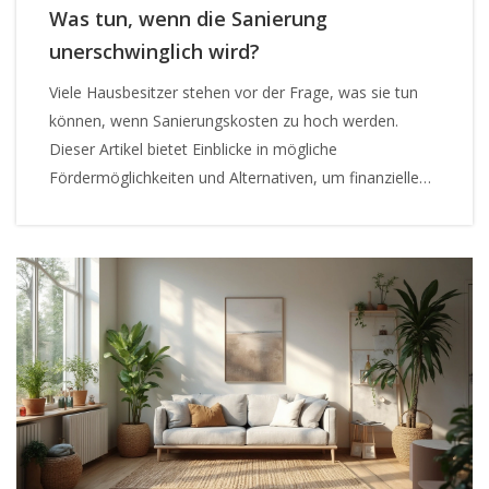
Was tun, wenn die Sanierung
unerschwinglich wird?
Viele Hausbesitzer stehen vor der Frage, was sie tun
können, wenn Sanierungskosten zu hoch werden.
Dieser Artikel bietet Einblicke in mögliche
Fördermöglichkeiten und Alternativen, um finanzielle
Engpässe zu überwinden und dennoch notwendige
Renovierungen am Eigenheim durchzuführen.
Praktische Tipps und realistische Szenarien werden
erläutert, die helfen, ökonomische Hürden zu
umschiffen.