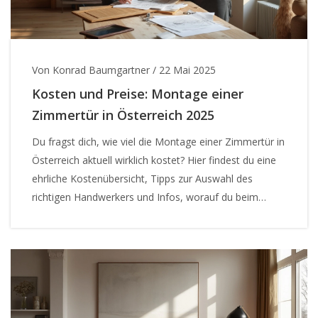
Von Konrad Baumgartner
/
22 Mai 2025
Kosten und Preise: Montage einer
Zimmertür in Österreich 2025
Du fragst dich, wie viel die Montage einer Zimmertür in
Österreich aktuell wirklich kostet? Hier findest du eine
ehrliche Kostenübersicht, Tipps zur Auswahl des
richtigen Handwerkers und Infos, worauf du beim
Einbau achten solltest. Vergiss versteckte Kosten – wir
bringen alle Zahlen auf den Tisch. Außerdem: Wie
beeinflussen Material, Türart und Region den Preis?
Erfahre, wie du bares Geld sparst und trotzdem eine
stabile, schicke Tür bekommst.